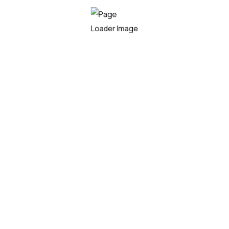
звукового оповещения
Блок, подключаемый к тракту действующей
системы оповещения с
регулировкой мощного и линейного выходов,
как в ручном режиме, так и в
автоматическом.
Renewable energy
,
Solar
,
Wind
Read more